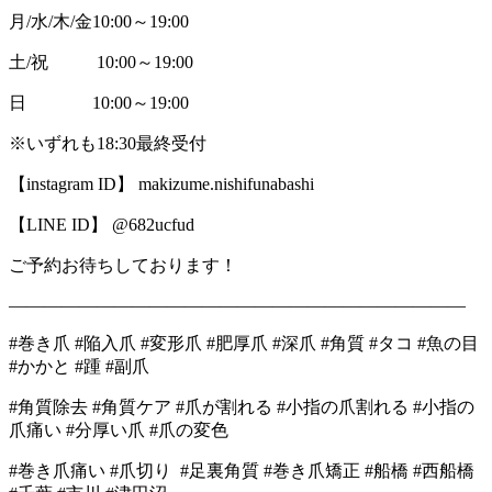
月/水/木/金10:00～19:00
土/祝 10:00～19:00
日 10:00～19:00
※いずれも18:30最終受付
【instagram ID】 makizume.nishifunabashi
【LINE ID】 @682ucfud
ご予約お待ちしております！
――――――――――――――――――――――――――
#巻き爪 #陥入爪 #変形爪 #肥厚爪 #深爪 #角質 #タコ #魚の目
#かかと #踵 #副爪
#角質除去 #角質ケア #爪が割れる #小指の爪割れる #小指の
爪痛い #分厚い爪 #爪の変色
#巻き爪痛い #爪切り #足裏角質 #巻き爪矯正 #船橋 #西船橋