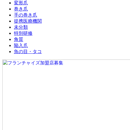
変形爪
巻き爪
手の巻き爪
提携医療機関
未分類
特別研修
角質
陥入爪
魚の目・タコ