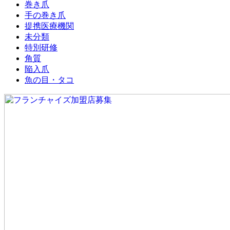
巻き爪
手の巻き爪
提携医療機関
未分類
特別研修
角質
陥入爪
魚の目・タコ