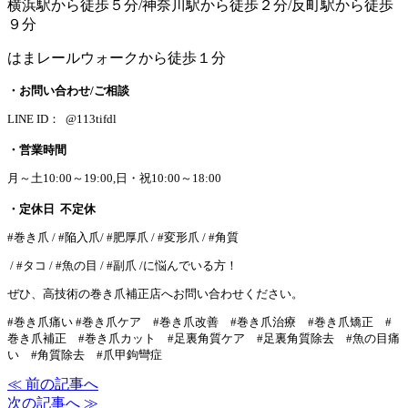
横浜駅から徒歩５分/神奈川駅から徒歩２分/反町駅から徒歩
９分
はまレールウォークから徒歩１分
・お問い合わせ/ご相談
LINE ID： @113tifdl
・営業時間
月～土10:00～19:00,日・祝10:00～18:00
・定休日 不定休
#巻き爪 / #陥入爪/ #肥厚爪 / #変形爪 / #角質
/ #タコ / #魚の目 / #副爪 /に悩んでいる方！
ぜひ、高技術の巻き爪補正店へお問い合わせください。
#巻き爪痛い #巻き爪ケア #巻き爪改善 #巻き爪治療 #巻き爪矯正 #
巻き爪補正 #巻き爪カット #足裏角質ケア #足裏角質除去 #魚の目痛
い #角質除去 #爪甲鉤彎症
≪ 前の記事へ
次の記事へ ≫