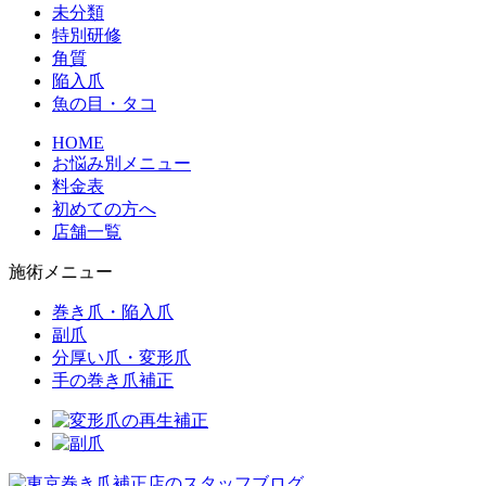
未分類
特別研修
角質
陥入爪
魚の目・タコ
HOME
お悩み別メニュー
料金表
初めての方へ
店舗一覧
施術メニュー
巻き爪・陥入爪
副爪
分厚い爪・変形爪
手の巻き爪補正