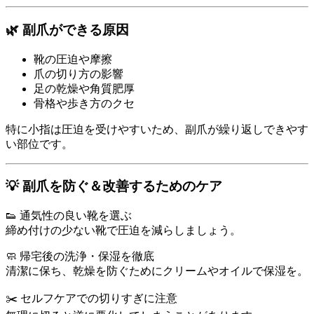
🌿 副爪ができる原因
靴の圧迫や摩擦
爪の切り方の影響
足の乾燥や角質肥厚
骨格や歩き方のクセ
特に小指は圧迫を受けやすいため、副爪が繰り返しできやす
い部位です。
💡 副爪を防ぐ＆改善するためのケア
👟 通気性の良い靴を選ぶ
締め付けの少ない靴で圧迫を減らしましょう。
🧼 帰宅後の洗浄・保湿を徹底
清潔に保ち、乾燥を防ぐためにクリームやオイルで保湿を。
✂️ セルフケアでの切りすぎに注意