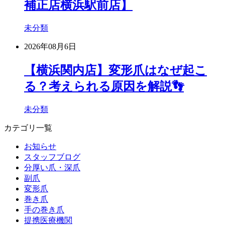
補正店横浜駅前店】
未分類
2026年08月6日
【横浜関内店】変形爪はなぜ起こ
る？考えられる原因を解説👣
未分類
カテゴリ一覧
お知らせ
スタッフブログ
分厚い爪・深爪
副爪
変形爪
巻き爪
手の巻き爪
提携医療機関