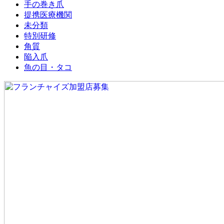
手の巻き爪
提携医療機関
未分類
特別研修
角質
陥入爪
魚の目・タコ