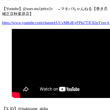
*********
【Youtube】@user-mz1je6ce2v →マキバちゃんねる【巻き爪
補正店秋葉原店】
https://www.youtube.com/channel/UCvMKdEyFPfa7TJC82pTvnvA
【X ID】@makizume_akiba