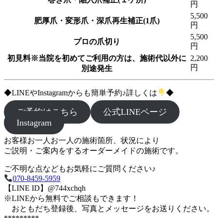
円
5,500
肥厚爪・変形爪・深爪再生補正(1爪)
円
5,500
プロの爪切り
円
初見料※当院を初めてご利用の方は、施術代以外に
2,200
円
別途発生
◆LINEやInstagramからも簡単予約♪詳しくは
◆
ご予約はこちら
公式LINEページ
Instagram
お客様お一人お一人の施術箇所、状況により
ご説明・ご案内をするオーダーメイドの施術です。
ご不明な点などもお気軽にご質問ください♪
070-8459-5959
【LINE ID】@744xchqh
※LINEから無料でご相談もできます！
おともだち登録後、写真とメッセージをお送りください。