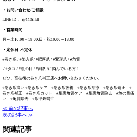
・お問い合わせ/ご相談
LINE ID： @113tifdl
・営業時間
月～土10:00～19:00,日・祝10:00～18:00
・定休日 不定休
#巻き爪 / #陥入爪/ #肥厚爪 / #変形爪 / #角質
/ #タコ / #魚の目 / #副爪 /に悩んでいる方！
ぜひ、高技術の巻き爪補正店へお問い合わせください。
#巻き爪痛い #巻き爪ケア #巻き爪改善 #巻き爪治療 #巻き爪矯正 #
巻き爪補正 #巻き爪カット #足裏角質ケア #足裏角質除去 #魚の目痛
い #角質除去 #爪甲鉤彎症
≪ 前の記事へ
次の記事へ ≫
関連記事