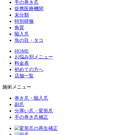
手の巻き爪
提携医療機関
未分類
特別研修
角質
陥入爪
魚の目・タコ
HOME
お悩み別メニュー
料金表
初めての方へ
店舗一覧
施術メニュー
巻き爪・陥入爪
副爪
分厚い爪・変形爪
手の巻き爪補正