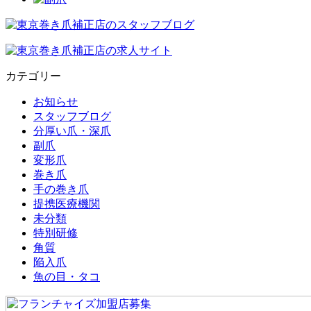
カテゴリー
お知らせ
スタッフブログ
分厚い爪・深爪
副爪
変形爪
巻き爪
手の巻き爪
提携医療機関
未分類
特別研修
角質
陥入爪
魚の目・タコ