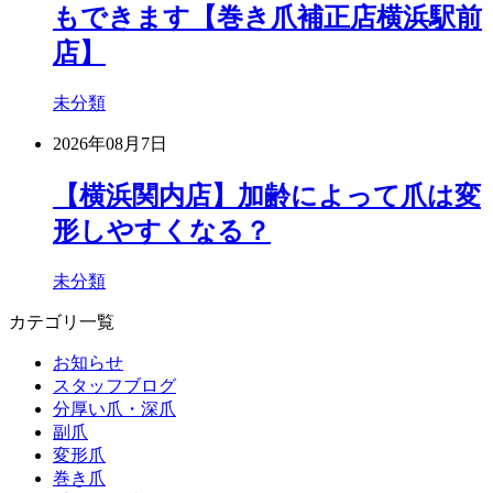
もできます【巻き爪補正店横浜駅前
店】
未分類
2026年08月7日
【横浜関内店】加齢によって爪は変
形しやすくなる？
未分類
カテゴリ一覧
お知らせ
スタッフブログ
分厚い爪・深爪
副爪
変形爪
巻き爪