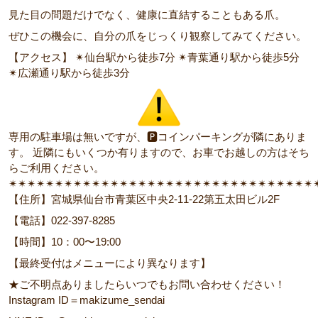
見た目の問題だけでなく、健康に直結することもある爪。
ぜひこの機会に、自分の爪をじっくり観察してみてください。
【アクセス】 ✴︎仙台駅から徒歩7分 ✴︎青葉通り駅から徒歩5分
✴︎広瀬通り駅から徒歩3分
専用の駐車場は無いですが、🅿︎コインパーキングが隣にありま
す。 近隣にもいくつか有りますので、お車でお越しの方はそち
らご利用ください。
✴︎✴︎✴︎✴︎✴︎✴︎✴︎✴︎✴︎✴︎✴︎✴︎✴︎✴︎✴︎✴︎✴︎✴︎✴︎✴︎✴︎✴︎✴︎✴︎✴︎✴︎✴︎✴︎✴︎✴︎✴︎✴︎✴︎✴
【住所】宮城県仙台市青葉区中央2-11-22第五太田ビル2F
【電話】022-397-8285
【時間】10：00〜19:00
【最終受付はメニューにより異なります】
★ご不明点ありましたらいつでもお問い合わせください！
Instagram ID＝makizume_sendai