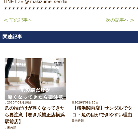
LINE ID＝@ makizume_sendai
✴︎✴︎✴︎✴︎✴︎✴︎✴︎✴︎✴︎✴︎✴︎✴︎✴︎✴︎✴︎✴︎✴︎✴︎✴︎✴︎✴︎✴︎✴︎✴︎✴︎✴︎✴︎✴︎✴︎✴︎✴︎✴︎✴︎✴
≪ 前の記事へ
次の記事へ ≫
関連記事
2026年08月10日
2026年08月10日
爪の端だけが厚くなってきた
【横浜関内店】サンダルでタ
ら要注意【巻き爪補正店横浜
コ・魚の目ができやすい理由
駅前店】
未分類
未分類