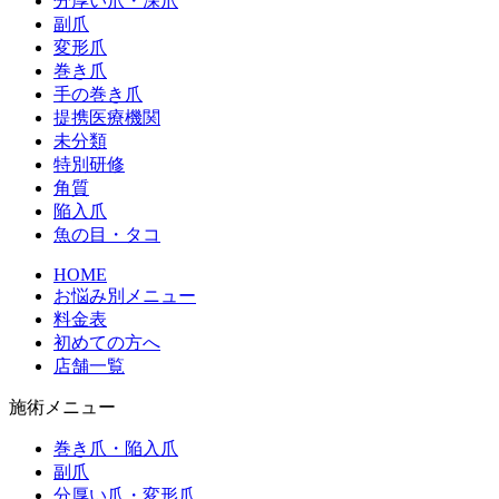
分厚い爪・深爪
副爪
変形爪
巻き爪
手の巻き爪
提携医療機関
未分類
特別研修
角質
陥入爪
魚の目・タコ
HOME
お悩み別メニュー
料金表
初めての方へ
店舗一覧
施術メニュー
巻き爪・陥入爪
副爪
分厚い爪・変形爪