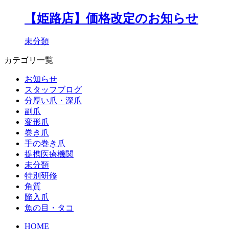
【姫路店】価格改定のお知らせ
未分類
カテゴリ一覧
お知らせ
スタッフブログ
分厚い爪・深爪
副爪
変形爪
巻き爪
手の巻き爪
提携医療機関
未分類
特別研修
角質
陥入爪
魚の目・タコ
HOME