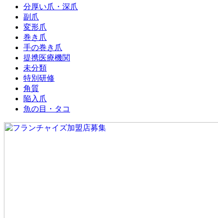
分厚い爪・深爪
副爪
変形爪
巻き爪
手の巻き爪
提携医療機関
未分類
特別研修
角質
陥入爪
魚の目・タコ