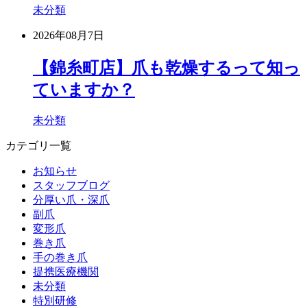
未分類
2026年08月7日
【錦糸町店】爪も乾燥するって知っ
ていますか？
未分類
カテゴリ一覧
お知らせ
スタッフブログ
分厚い爪・深爪
副爪
変形爪
巻き爪
手の巻き爪
提携医療機関
未分類
特別研修