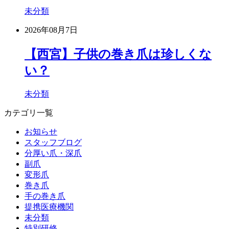
未分類
2026年08月7日
【西宮】子供の巻き爪は珍しくな
い？
未分類
カテゴリ一覧
お知らせ
スタッフブログ
分厚い爪・深爪
副爪
変形爪
巻き爪
手の巻き爪
提携医療機関
未分類
特別研修