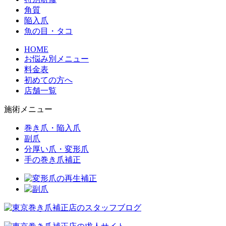
角質
陥入爪
魚の目・タコ
HOME
お悩み別メニュー
料金表
初めての方へ
店舗一覧
施術メニュー
巻き爪・陥入爪
副爪
分厚い爪・変形爪
手の巻き爪補正