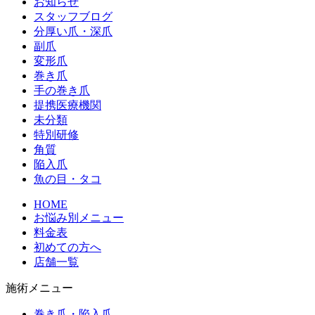
お知らせ
スタッフブログ
分厚い爪・深爪
副爪
変形爪
巻き爪
手の巻き爪
提携医療機関
未分類
特別研修
角質
陥入爪
魚の目・タコ
HOME
お悩み別メニュー
料金表
初めての方へ
店舗一覧
施術メニュー
巻き爪・陥入爪