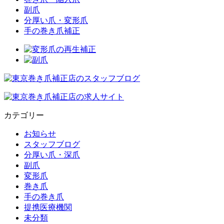
副爪
分厚い爪・変形爪
手の巻き爪補正
カテゴリー
お知らせ
スタッフブログ
分厚い爪・深爪
副爪
変形爪
巻き爪
手の巻き爪
提携医療機関
未分類