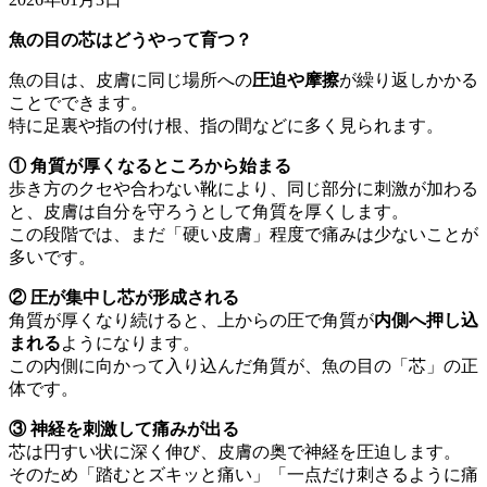
魚の目の芯はどうやって育つ？
魚の目は、皮膚に同じ場所への
圧迫や摩擦
が繰り返しかかる
ことでできます。
特に足裏や指の付け根、指の間などに多く見られます。
① 角質が厚くなるところから始まる
歩き方のクセや合わない靴により、同じ部分に刺激が加わる
と、皮膚は自分を守ろうとして角質を厚くします。
この段階では、まだ「硬い皮膚」程度で痛みは少ないことが
多いです。
② 圧が集中し芯が形成される
角質が厚くなり続けると、上からの圧で角質が
内側へ押し込
まれる
ようになります。
この内側に向かって入り込んだ角質が、魚の目の「芯」の正
体です。
③ 神経を刺激して痛みが出る
芯は円すい状に深く伸び、皮膚の奥で神経を圧迫します。
そのため「踏むとズキッと痛い」「一点だけ刺さるように痛