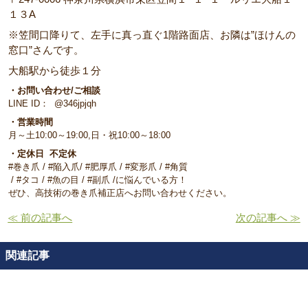
１３A
※笠間口降りて、左手に真っ直ぐ1階路面店、お隣は”ほけんの
窓口”さんです。
大船駅から徒歩１分
・お問い合わせ/ご相談
LINE ID： @346jpjqh
・営業時間
月～土10:00～19:00,日・祝10:00～18:00
・定休日 不定休
#巻き爪 / #陥入爪/ #肥厚爪 / #変形爪 / #角質
/ #タコ / #魚の目 / #副爪 /に悩んでいる方！
ぜひ、高技術の巻き爪補正店へお問い合わせください。
≪ 前の記事へ
次の記事へ ≫
関連記事