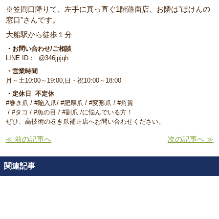
※笠間口降りて、左手に真っ直ぐ1階路面店、お隣は”ほけんの
窓口”さんです。
大船駅から徒歩１分
・お問い合わせ/ご相談
LINE ID： @346jpjqh
・営業時間
月～土10:00～19:00,日・祝10:00～18:00
・定休日 不定休
#巻き爪 / #陥入爪/ #肥厚爪 / #変形爪 / #角質
/ #タコ / #魚の目 / #副爪 /に悩んでいる方！
ぜひ、高技術の巻き爪補正店へお問い合わせください。
≪ 前の記事へ
次の記事へ ≫
関連記事