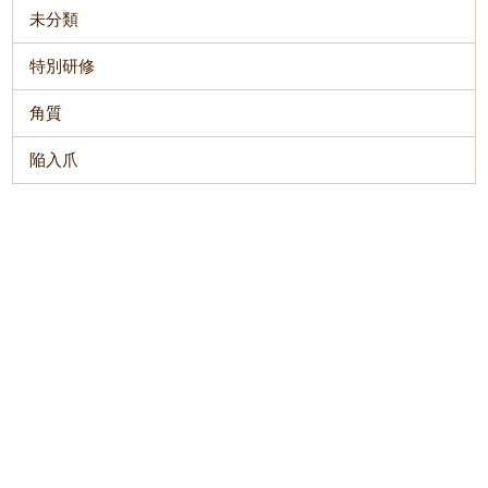
未分類
特別研修
角質
陥入爪
魚の目・タコ
HOME
お悩み別メニュー
料金表