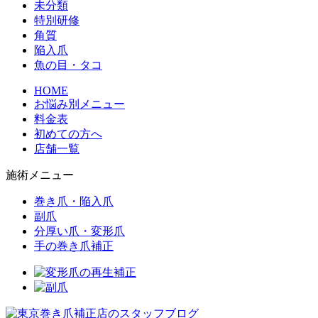
未分類
特別研修
角質
陥入爪
魚の目・タコ
HOME
お悩み別メニュー
料金表
初めての方へ
店舗一覧
施術メニュー
巻き爪・陥入爪
副爪
分厚い爪・変形爪
手の巻き爪補正