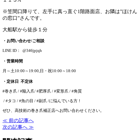
※笠間口降りて、左手に真っ直ぐ1階路面店、お隣は”ほけん
の窓口”さんです。
大船駅から徒歩１分
・お問い合わせ/ご相談
LINE ID： @346jpjqh
・営業時間
月～土10:00～19:00,日・祝10:00～18:00
・定休日 不定休
#巻き爪 / #陥入爪/ #肥厚爪 / #変形爪 / #角質
/ #タコ / #魚の目 / #副爪 /に悩んでいる方！
ぜひ、高技術の巻き爪補正店へお問い合わせください。
≪ 前の記事へ
次の記事へ ≫