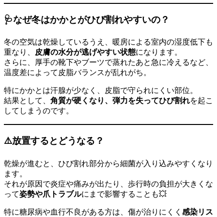
🩺なぜ冬はかかとがひび割れやすいの？
冬の空気は乾燥しているうえ、暖房による室内の湿度低下も
重なり、
皮膚の水分が逃げやすい状態
になります。
さらに、厚手の靴下やブーツで蒸れたあと急に冷えるなど、
温度差によって皮脂バランスが乱れがち。
特にかかとは汗腺が少なく、皮脂で守られにくい部位。
結果として、
角質が硬くなり、弾力を失ってひび割れ
を起こ
してしまうのです。
⚠️放置するとどうなる？
乾燥が進むと、ひび割れ部分から細菌が入り込みやすくなり
ます。
それが原因で炎症や痛みが出たり、歩行時の負担が大きくな
って
姿勢や爪トラブル
にまで影響することも💥
特に糖尿病や血行不良がある方は、傷が治りにくく
感染リス