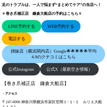
足のトラブルは、一人で悩まず“まとめてケア”の当店へ！
🔽
巻き爪補正店 鎌倉大船店の予約はこちら
🔽
LINE予約する
WEB予約する
電話する
姉妹店（横浜関内店）Google🌟🌟🌟🌟🌟平均
4.9のクチコミはこちら
公式Instagram
公式X（最新空き情報）
【巻き爪補正店 鎌倉大船店】
・アクセス
〒247-0006 神奈川県横浜市栄区笠間１−１−１ ルリエ大船
１１３A