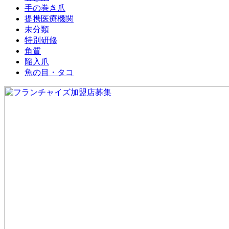
手の巻き爪
提携医療機関
未分類
特別研修
角質
陥入爪
魚の目・タコ