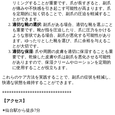
リミングすることが重要です。爪が長すぎると、副爪
が痛みや不快感を引き起こす可能性が高まります。爪
を定期的に短く切ることで、副爪の圧迫を軽減するこ
とができます。
適切な靴の選択
: 副爪がある場合、適切な靴を選ぶこと
も重要です。靴が指を圧迫したり、爪に圧力をかける
ような形状である場合、副爪が悪化する可能性があり
ます。ゆったりとした靴を選び、爪に余裕を与えるこ
とが大切です。
適切な保湿
: 爪や周囲の皮膚を適切に保湿することも重
要です。乾燥した皮膚や爪は副爪を悪化させる可能性
がありますので、保湿クリームやローションを定期的
に使用することが役立ちます。
これらのケア方法を実践することで、副爪の症状を軽減し、
快適な状態を維持することができます。
⭐︎⭐︎⭐︎⭐︎⭐︎⭐︎⭐︎⭐︎⭐︎⭐︎⭐︎⭐︎⭐︎⭐︎⭐︎⭐︎⭐︎⭐︎⭐︎⭐︎⭐︎⭐︎⭐︎⭐︎⭐︎⭐︎⭐︎⭐︎⭐︎⭐︎
【アクセス】
✴︎仙台駅から徒歩7分