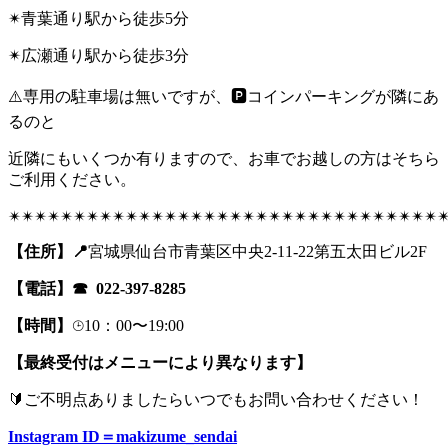
✴︎青葉通り駅から徒歩5分
✴︎広瀬通り駅から徒歩3分
⚠️専用の駐車場は無いですが、🅿︎コインパーキングが隣にあ
るのと
近隣にもいくつか有りますので、お車でお越しの方はそちら
ご利用ください。
✴︎✴︎✴︎✴︎✴︎✴︎✴︎✴︎✴︎✴︎✴︎✴︎✴︎✴︎✴︎✴︎✴︎✴︎✴︎✴︎✴︎✴︎✴︎✴︎✴︎✴︎✴︎✴︎✴︎✴︎✴︎✴︎✴︎✴
【住所】📍
宮城県仙台市青葉区中央2-11-22第五太田ビル2F
【電話】☎︎ 022-397-8285
【時間】
⌚︎10：00〜19:00
【最終受付はメニューにより異なります】
🔰ご不明点ありましたらいつでもお問い合わせください！
Instagram ID＝makizume_sendai