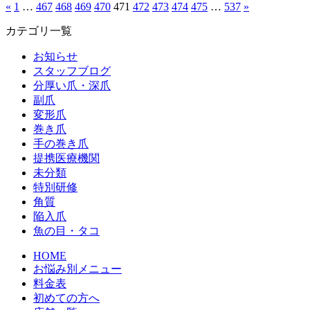
«
1
…
467
468
469
470
471
472
473
474
475
…
537
»
カテゴリ一覧
お知らせ
スタッフブログ
分厚い爪・深爪
副爪
変形爪
巻き爪
手の巻き爪
提携医療機関
未分類
特別研修
角質
陥入爪
魚の目・タコ
HOME
お悩み別メニュー
料金表
初めての方へ