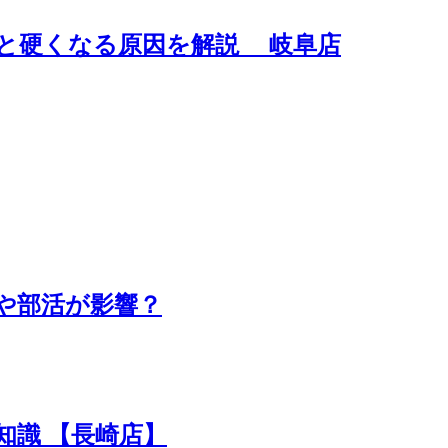
と硬くなる原因を解説 岐阜店
や部活が影響？
知識 【長崎店】