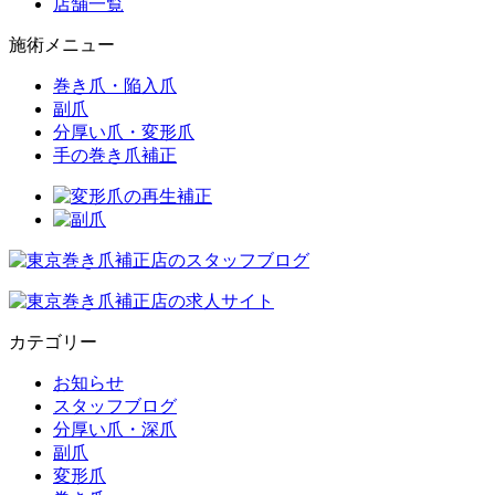
店舗一覧
施術メニュー
巻き爪・陥入爪
副爪
分厚い爪・変形爪
手の巻き爪補正
カテゴリー
お知らせ
スタッフブログ
分厚い爪・深爪
副爪
変形爪