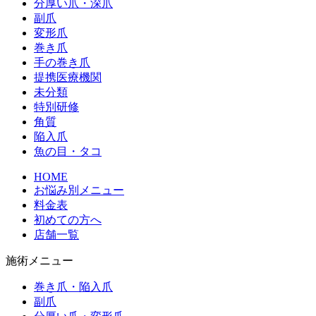
分厚い爪・深爪
副爪
変形爪
巻き爪
手の巻き爪
提携医療機関
未分類
特別研修
角質
陥入爪
魚の目・タコ
HOME
お悩み別メニュー
料金表
初めての方へ
店舗一覧
施術メニュー
巻き爪・陥入爪
副爪