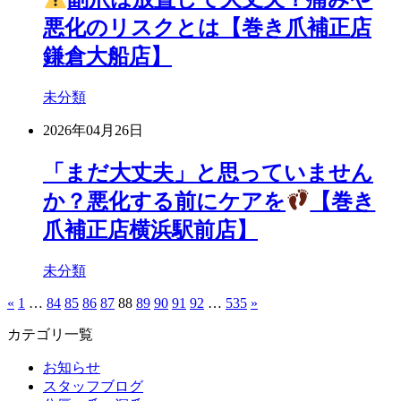
悪化のリスクとは【巻き爪補正店
鎌倉大船店】
未分類
2026年04月26日
「まだ大丈夫」と思っていません
か？悪化する前にケアを
【巻き
爪補正店横浜駅前店】
未分類
«
1
…
84
85
86
87
88
89
90
91
92
…
535
»
カテゴリ一覧
お知らせ
スタッフブログ